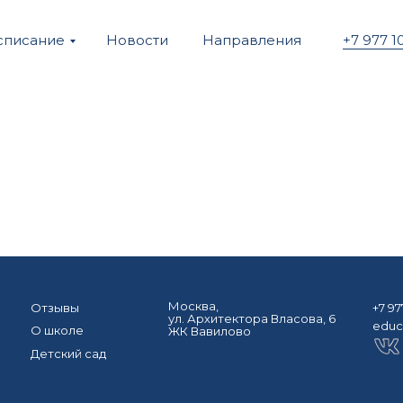
списание
Новости
Направления
+7 977 1
Москва,
Отзывы
+7 97
ул. Архитектора Власова, 6
educ
О школе
ЖК Вавилово
Детский сад