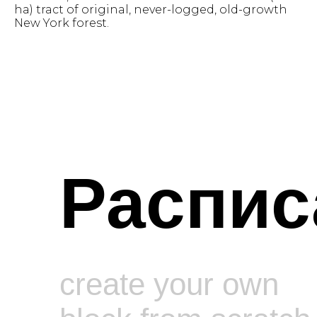
ha) tract of original, never-logged, old-growth
New York forest.
Распис
create your own